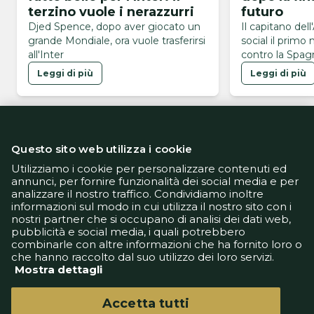
terzino vuole i nerazzurri
futuro
Djed Spence, dopo aver giocato un
Il capitano dell
grande Mondiale, ora vuole trasferirsi
social il primo
all'Inter
contro la Spagn
Mondiali 2026
Leggi di più
Leggi di più
Questo sito web utilizza i cookie
Utilizziamo i cookie per personalizzare contenuti ed
annunci, per fornire funzionalità dei social media e per
analizzare il nostro traffico. Condividiamo inoltre
Informativa Privacy
informazioni sul modo in cui utilizza il nostro sito con i
Informativa Cookie
nostri partner che si occupano di analisi dei dati web,
Tech App
pubblicità e social media, i quali potrebbero
Gestione preferenze
combinarle con altre informazioni che ha fornito loro o
support@goldbetlive.it
che hanno raccolto dal suo utilizzo dei loro servizi.
Mostra dettagli
Accetta tutti