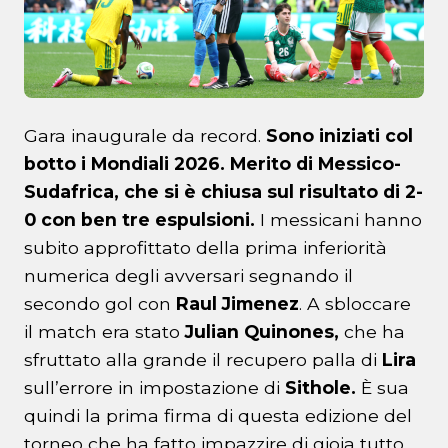
Gara inaugurale da record.
Sono iniziati col
botto i Mondiali 2026. Merito di Messico-
Sudafrica, che si è chiusa sul risultato di 2-
0 con ben tre espulsioni.
I messicani hanno
subito approfittato della prima inferiorità
numerica degli avversari segnando il
secondo gol con
Raul Jimenez
. A sbloccare
il match era stato
Julian Quinones,
che ha
sfruttato alla grande il recupero palla di
Lira
sull’errore in impostazione di
Sithole.
È sua
quindi la prima firma di questa edizione del
torneo che ha fatto impazzire di gioia tutto