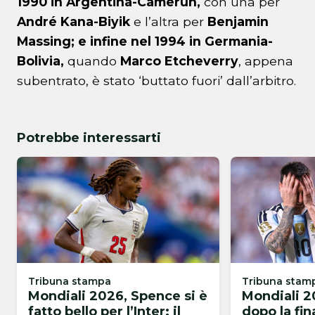
1990 in Argentina-Camerun,
con una per
André
Kana-Biyik
e l’altra per
Benjamin
Massing;
e infine nel 1994 in Germania-
Bolivia,
quando
Marco Etcheverry
, appena
subentrato, è stato ‘buttato fuori’ dall’arbitro.
Potrebbe interessarti
Tribuna stampa
Tribuna stam
Mondiali 2026, Spence si è
Mondiali 2
fatto bello per l’Inter: il
dopo la fin