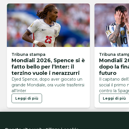
Tribuna stampa
Tribuna stam
Mondiali 2026, Spence si è
Mondiali 2
fatto bello per l’Inter: il
dopo la fin
terzino vuole i nerazzurri
futuro
Djed Spence, dopo aver giocato un
Il capitano dell
grande Mondiale, ora vuole trasferirsi
social il primo
all'Inter
contro la Spagn
Mondiali 2026
Leggi di più
Leggi di più