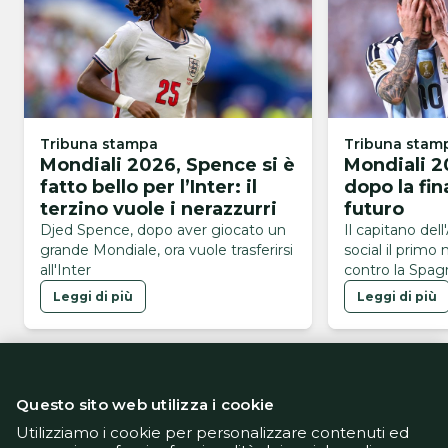
Tribuna stampa
Tribuna stam
Mondiali 2026, Spence si è
Mondiali 2
fatto bello per l’Inter: il
dopo la fin
terzino vuole i nerazzurri
futuro
Djed Spence, dopo aver giocato un
Il capitano dell
grande Mondiale, ora vuole trasferirsi
social il primo
all'Inter
contro la Spagn
Mondiali 2026
Leggi di più
Leggi di più
Questo sito web utilizza i cookie
Utilizziamo i cookie per personalizzare contenuti ed