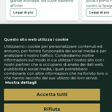
grande Mondiale, ora vuole trasferirsi
social il primo
all'Inter
contro la Spagn
Mondiali 2026
Leggi di più
Leggi di più
Questo sito web utilizza i cookie
Utilizziamo i cookie per personalizzare contenuti ed
annunci, per fornire funzionalità dei social media e per
analizzare il nostro traffico. Condividiamo inoltre
Informativa Privacy
informazioni sul modo in cui utilizza il nostro sito con i
Informativa Cookie
nostri partner che si occupano di analisi dei dati web,
Tech App
pubblicità e social media, i quali potrebbero
Gestione preferenze
combinarle con altre informazioni che ha fornito loro o
support@goldbetlive.it
che hanno raccolto dal suo utilizzo dei loro servizi.
Mostra dettagli
Accetta tutti
Rifiuta