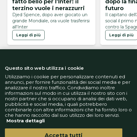
fatto bello per l’Inter: il
dopo la fin
terzino vuole i nerazzurri
futuro
Djed Spence, dopo aver giocato un
Il capitano dell
grande Mondiale, ora vuole trasferirsi
social il primo
all'Inter
contro la Spagn
Mondiali 2026
Leggi di più
Leggi di più
Questo sito web utilizza i cookie
Utilizziamo i cookie per personalizzare contenuti ed
annunci, per fornire funzionalità dei social media e per
analizzare il nostro traffico. Condividiamo inoltre
Informativa Privacy
informazioni sul modo in cui utilizza il nostro sito con i
Informativa Cookie
nostri partner che si occupano di analisi dei dati web,
Tech App
pubblicità e social media, i quali potrebbero
Gestione preferenze
combinarle con altre informazioni che ha fornito loro o
support@goldbetlive.it
che hanno raccolto dal suo utilizzo dei loro servizi.
Mostra dettagli
Accetta tutti