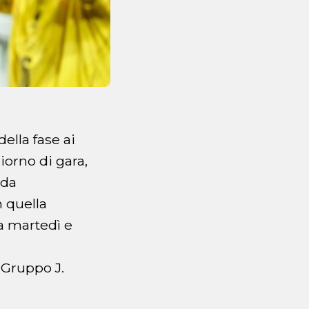
ella fase ai
giorno di gara,
ida
 quella
ra martedì e
 Gruppo J.