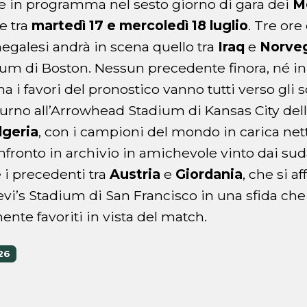
ite in programma nel sesto giorno di gara dei
Mo
e tra
martedì 17 e mercoledì 18 luglio
. Tre ore
negalesi andrà in scena quello tra
Iraq
e
Norve
dium di Boston. Nessun precedente finora, né in 
 i favori del pronostico vanno tutti verso gli s
 turno all’Arrowhead Stadium di Kansas City della
lgeria
, con i campioni del mondo in carica net
nfronto in archivio in amichevole vinto dai su
 i precedenti tra
Austria
e
Giordania
, che si a
Levi’s Stadium di San Francisco in una sfida che
nte favoriti in vista del match.
26