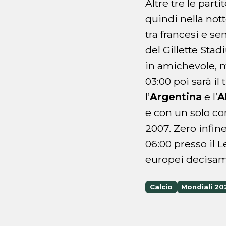
Altre tre le part
quindi nella nott
tra francesi e se
del Gillette Sta
in amichevole, ma
03:00 poi sarà il
l’
Argentina
e l’
A
e con un solo co
2007. Zero infine
06:00 presso il 
europei decisame
Calcio
Mondiali 20