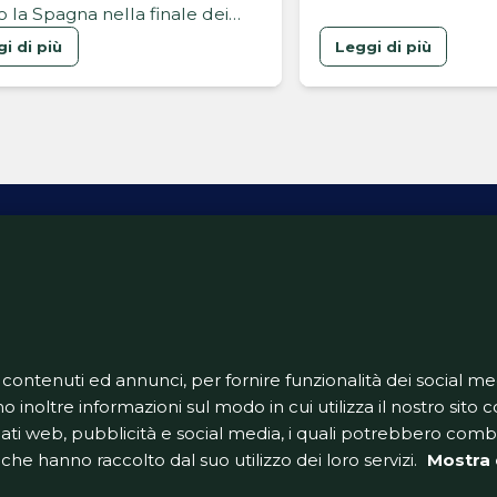
o la Spagna nella finale dei
questa edizione del
ali 2026
Mondo è stato lette
i di più
Leggi di più
dominante. Dopo olt
ben 104 partite gioca
infinita di emozioni c
Spagna di Luis De la
alzare al cielo di Ne
ativa Privacy
Informativa Cookie
Tech App
Gestione pre
support@goldbetlive.it
 contenuti ed annunci, per fornire funzionalità dei social me
o inoltre informazioni sul modo in cui utilizza il nostro sito co
dati web, pubblicità e social media, i quali potrebbero com
che hanno raccolto dal suo utilizzo dei loro servizi.
Mostra 