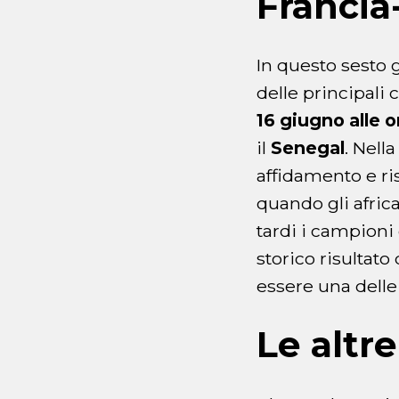
Francia-
In questo sesto g
delle principali c
16 giugno alle o
il
Senegal
. Nell
affidamento e ri
quando gli afric
tardi i campioni
storico risultat
essere una delle 
Le altr