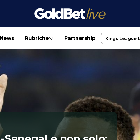
News
Rubriche
Partnership
Kings League 
a-Senegal e non solo: