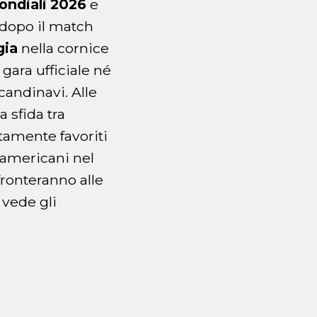
ndiali 2026
e
 dopo il match
gia
nella cornice
gara ufficiale né
candinavi. Alle
 sfida tra
tamente favoriti
damericani nel
ffronteranno alle
 vede gli