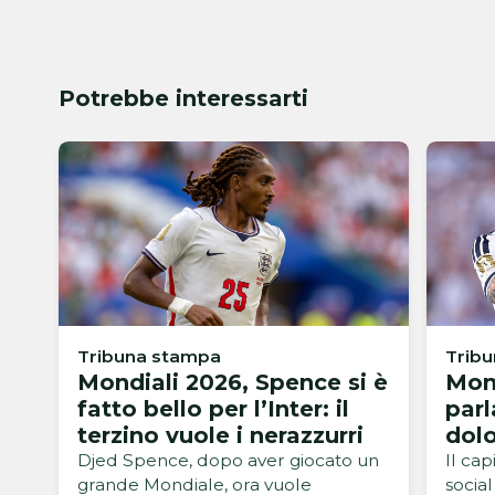
Potrebbe interessarti
Tribuna stampa
Trib
Mondiali 2026, Spence si è
Mond
fatto bello per l’Inter: il
parl
terzino vuole i nerazzurri
dolo
Djed Spence, dopo aver giocato un
Il cap
grande Mondiale, ora vuole
socia