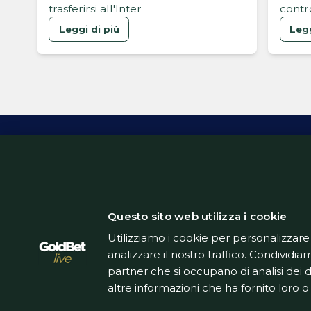
trasferirsi all'Inter
contr
Mondi
Leggi di più
Legg
Inform
Questo sito web utilizza i cookie
Utilizziamo i cookie per personalizzare
analizzare il nostro traffico. Condividiam
partner che si occupano di analisi dei 
altre informazioni che ha fornito loro o 