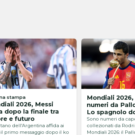
Mondiali 2026, 
una stampa
iali 2026, Messi
numeri da Pall
a dopo la finale tra
Lo spagnolo d
re e futuro
questa Coppa 
Sono numeri da capog
itano dell'Argentina affida ai
collezionati da Rodr
l il primo messaggio dopo il ko
Mondiali 2026: il Pal