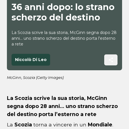
36 anni dopo: lo strano
scherzo del destino
La Scozia scrive la sua storia, McGinn segna dopo 28
anni... uno strano scherzo del destino porta l'esterno
a rete
Niccolò Di Leo
McGinn, Scozia (Getty Images)
La Scozia scrive la sua storia, McGinn
segna dopo 28 anni… uno strano scherzo
del destino porta l’esterno a rete
La
Scozia
torna a vincere in un
Mondiale
.