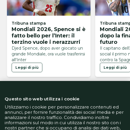
Tribuna stampa
Tribuna stam
Mondiali 2026, Spence si è
Mondiali 2
fatto bello per l’Inter: il
dopo la fin
terzino vuole i nerazzurri
futuro
Djed Spence, dopo aver giocato un
Il capitano dell
grande Mondiale, ora vuole trasferirsi
social il primo
all'Inter
contro la Spagn
Mondiali 2026
Leggi di più
Leggi di più
Questo sito web utilizza i cookie
Utilizziamo i cookie per personalizzare contenuti ed
annunci, per fornire funzionalità dei social media e per
analizzare il nostro traffico. Condividiamo inoltre
Informativa Privacy
informazioni sul modo in cui utilizza il nostro sito con i
Informativa Cookie
nostri partner che si occupano di analisi dei dati web,
Tech App