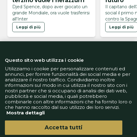
terzino vuole i nerazzurri
futuro
Djed Spence, dopo aver giocato un
Il capitano dell
grande Mondiale, ora vuole trasferirsi
social il primo
all'Inter
contro la Spagn
Mondiali 2026
Leggi di più
Leggi di più
Questo sito web utilizza i cookie
Utilizziamo i cookie per personalizzare contenuti ed
annunci, per fornire funzionalità dei social media e per
analizzare il nostro traffico. Condividiamo inoltre
Informativa Privacy
informazioni sul modo in cui utilizza il nostro sito con i
Informativa Cookie
nostri partner che si occupano di analisi dei dati web,
Tech App
pubblicità e social media, i quali potrebbero
Gestione preferenze
combinarle con altre informazioni che ha fornito loro o
support@goldbetlive.it
che hanno raccolto dal suo utilizzo dei loro servizi.
Mostra dettagli
Accetta tutti