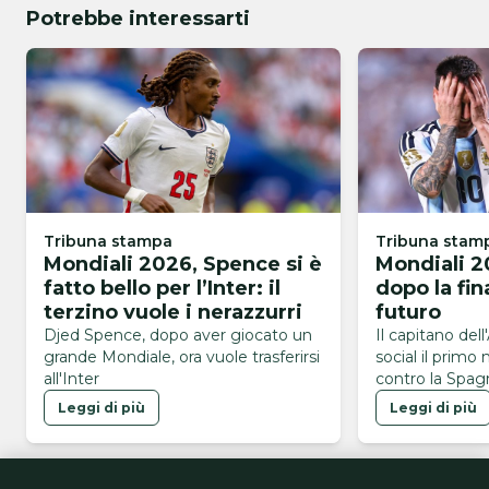
Potrebbe interessarti
Tribuna stampa
Tribuna stam
Mondiali 2026, Spence si è
Mondiali 2
fatto bello per l’Inter: il
dopo la fin
terzino vuole i nerazzurri
futuro
Djed Spence, dopo aver giocato un
Il capitano dell
grande Mondiale, ora vuole trasferirsi
social il primo
all'Inter
contro la Spagn
Mondiali 2026
Leggi di più
Leggi di più