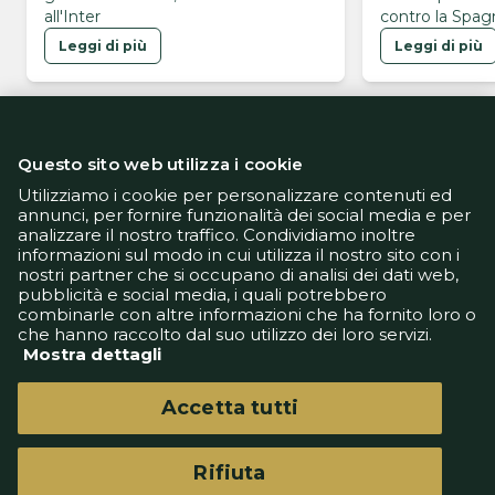
all'Inter
contro la Spagn
Mondiali 2026
Leggi di più
Leggi di più
Questo sito web utilizza i cookie
Utilizziamo i cookie per personalizzare contenuti ed
annunci, per fornire funzionalità dei social media e per
analizzare il nostro traffico. Condividiamo inoltre
Informativa Privacy
informazioni sul modo in cui utilizza il nostro sito con i
Informativa Cookie
nostri partner che si occupano di analisi dei dati web,
Tech App
pubblicità e social media, i quali potrebbero
Gestione preferenze
combinarle con altre informazioni che ha fornito loro o
support@goldbetlive.it
che hanno raccolto dal suo utilizzo dei loro servizi.
Mostra dettagli
Accetta tutti
Rifiuta
GoldBetlive è un sito di GBO Italy Spa