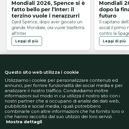
Mondiali 2026, Spence si è
Mondiali 2
fatto bello per l’Inter: il
dopo la fin
terzino vuole i nerazzurri
futuro
Djed Spence, dopo aver giocato un
Il capitano dell
grande Mondiale, ora vuole trasferirsi
social il primo
all'Inter
contro la Spagn
Mondiali 2026
Leggi di più
Leggi di più
Questo sito web utilizza i cookie
Utilizziamo i cookie per personalizzare contenuti ed
annunci, per fornire funzionalità dei social media e per
analizzare il nostro traffico. Condividiamo inoltre
Informativa Privacy
informazioni sul modo in cui utilizza il nostro sito con i
Informativa Cookie
nostri partner che si occupano di analisi dei dati web,
Tech App
pubblicità e social media, i quali potrebbero
Gestione preferenze
combinarle con altre informazioni che ha fornito loro o
support@goldbetlive.it
che hanno raccolto dal suo utilizzo dei loro servizi.
Mostra dettagli