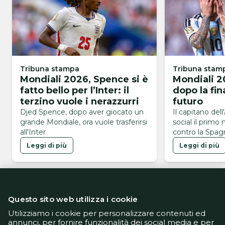
Tribuna stampa
Tribuna stam
Mondiali 2026, Spence si è
Mondiali 2
fatto bello per l’Inter: il
dopo la fin
terzino vuole i nerazzurri
futuro
Djed Spence, dopo aver giocato un
Il capitano dell
grande Mondiale, ora vuole trasferirsi
social il primo
all'Inter
contro la Spagn
Mondiali 2026
Leggi di più
Leggi di più
Questo sito web utilizza i cookie
Utilizziamo i cookie per personalizzare contenuti ed
annunci, per fornire funzionalità dei social media e per