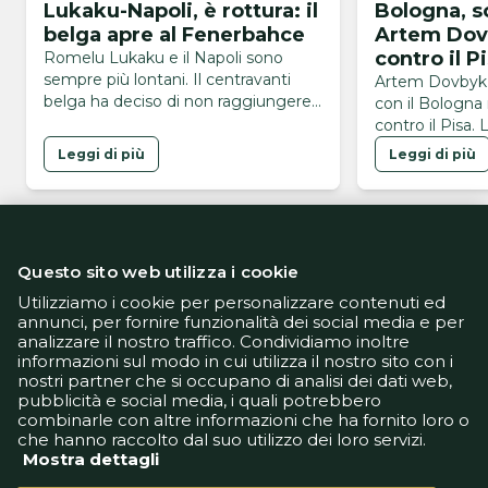
Lukaku-Napoli, è rottura: il
Bologna, sc
belga apre al Fenerbahce
Artem Dov
contro il P
Romelu Lukaku e il Napoli sono
sempre più lontani. Il centravanti
Artem Dovbyk 
belga ha deciso di non raggiungere il
con il Bologna
ritiro di Castel di Sangro al termine
contro il Pisa. 
delle vacanze post-Mondiali, una
l'eredità di Ca
Leggi di più
Leggi di più
scelta che rende ormai molto
tattico di Dom
difficile qualsiasi ipotesi di ricucitura
con l’ambiente azzurro. L’addio
sembra dunque scritto e, al
momento, la cessione è lo scenario
Questo sito web utilizza i cookie
più probabile. Dove andrà Lukaku? …
Utilizziamo i cookie per personalizzare contenuti ed
annunci, per fornire funzionalità dei social media e per
analizzare il nostro traffico. Condividiamo inoltre
Informativa Privacy
informazioni sul modo in cui utilizza il nostro sito con i
Informativa Cookie
nostri partner che si occupano di analisi dei dati web,
Tech App
pubblicità e social media, i quali potrebbero
Gestione preferenze
combinarle con altre informazioni che ha fornito loro o
support@goldbetlive.it
che hanno raccolto dal suo utilizzo dei loro servizi.
Mostra dettagli