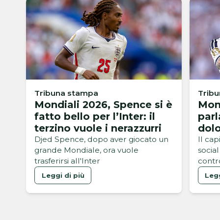
Tribuna stampa
Trib
Mondiali 2026, Spence si è
Mond
fatto bello per l’Inter: il
parl
terzino vuole i nerazzurri
dolo
Djed Spence, dopo aver giocato un
Il cap
grande Mondiale, ora vuole
socia
trasferirsi all'Inter
contr
Mondi
Leggi di più
Legg