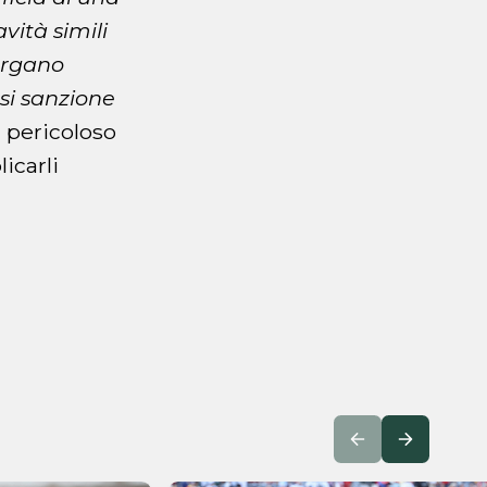
vità simili
’organo
asi sanzione
n pericoloso
icarli