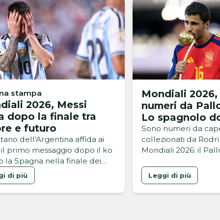
Mondiali 2026, 
una stampa
iali 2026, Messi
numeri da Pall
a dopo la finale tra
Lo spagnolo d
re e futuro
questa Coppa 
Sono numeri da capog
itano dell'Argentina affida ai
collezionati da Rodr
l il primo messaggio dopo il ko
Mondiali 2026: il Pal
o la Spagna nella finale dei
questa edizione del
ali 2026
Mondo è stato lette
i di più
Leggi di più
dominante. Dopo olt
ben 104 partite gioca
infinita di emozioni c
Spagna di Luis De la