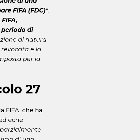
sione di una
inare FIFA (FDC)
“.
 FIFA,
 periodo di
zione di natura
à revocata e la
imposta per la
colo 27
la FIFA, che ha
ved eche
o parzialmente
icia di una