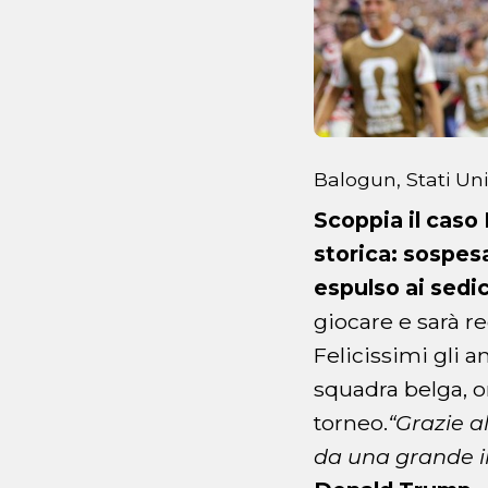
Balogun, Stati Un
Scoppia il caso
storica: sospesa
espulso ai sedic
giocare e sarà re
Felicissimi gli 
squadra belga, or
torneo.
“Grazie a
da una grande in