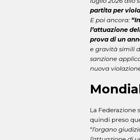
luglio 2026 allo
partita per viol
E poi ancora:
“In
l’attuazione del
prova di un ann
e gravità simili 
sanzione applica
nuova violazione
Mondiali
La Federazione s
quindi preso que
“
l’organo giudiz
l’attuazione di 