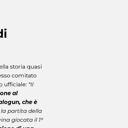
di
lla storia quasi
tesso comitato
ufficiale:
“Il
one al
Balogun, che è
la partita della
na giocata il 1°