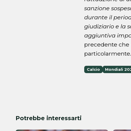
sanzione sospesa
durante il perio
giudiziario e la
aggiuntiva impo
precedente che m
particolarmente
Calcio
Mondiali 20
Potrebbe interessarti