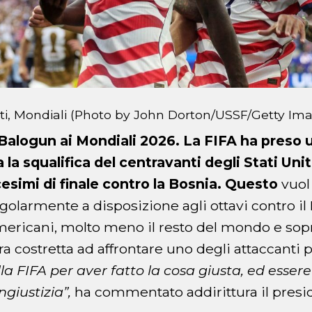
iti, Mondiali (Photo by John Dorton/USSF/Getty Im
 Balogun ai Mondiali 2026.
La FIFA ha preso 
 la squalifica del centravanti degli Stati Unit
esimi di finale contro la Bosnia. Questo
vuol 
golarmente a disposizione agli ottavi contro il 
americani, molto meno il resto del mondo e sopr
a costretta ad affrontare uno degli attaccanti 
lla FIFA per aver fatto la cosa giusta, ed esser
giustizia”,
ha commentato addirittura il presi