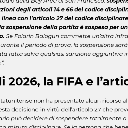
 stadio della Bay Area di San Francisco:
sospen
azioni degli articoli 14 e 66 del codice discipl
 linea con l’articolo 27 del codice disciplinare
la sospensione della partita è sospesa per un
o.
Se Folarin Balogun commette un’altra infra
durante il periodo di prova, la sospensione sar
ta fatta salva qualsiasi sanzione aggiuntiva 
“.
 2026, la FIFA e l’arti
tatunitense non ha presentato alcun ricorso al
sta decisione in virtù dell’articolo 27 che pre
iario può decidere di sospendere totalmente 
una misura disciplinare.
Se la persona che benef