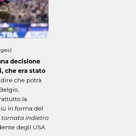
ages)
una decisione
i, che era stato
dire che potrà
Belgio.
attutto la
più in forma del
e tornata indietro
dente degli USA