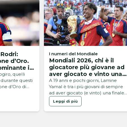
Rodri:
I numeri del Mondiale
Mondiali 2026, chi è il
one d’Oro.
giocatore più giovane ad
ominante in
aver giocato e vinto una
del Mondo
iro, quelli
finale della Coppa del
i durante questi
A 19 anni e pochi giorni, Lamine
lone d’Oro di
Yamal è tra i più giovani di sempre
Mondo?
la Coppa del
ad aver giocato (e vinto) una finale
ralmente
dei Mondiali: ecco il podio. Parla
Leggi di più
re un mese,
spagnolo la Coppa del Mondo:
te e una serie
nella serata del MetLife di New
ontinue, è la
York, è la squadra di De la Fuente a
 Fuente ad
far festa. Argentina battuta, ai