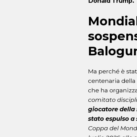
Donald Trump.
Mondial
sospens
Balogu
Ma perché è stat
centenaria della
che ha organizza
comitato discipl
giocatore della 
stato espulso a 
Coppa del Mondo 