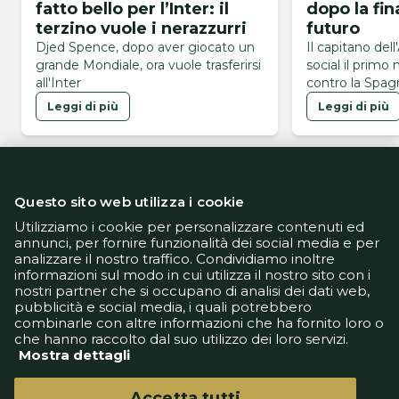
fatto bello per l’Inter: il
dopo la fin
terzino vuole i nerazzurri
futuro
Djed Spence, dopo aver giocato un
Il capitano dell
grande Mondiale, ora vuole trasferirsi
social il primo
all'Inter
contro la Spagn
Mondiali 2026
Leggi di più
Leggi di più
Questo sito web utilizza i cookie
Utilizziamo i cookie per personalizzare contenuti ed
annunci, per fornire funzionalità dei social media e per
analizzare il nostro traffico. Condividiamo inoltre
Informativa Privacy
informazioni sul modo in cui utilizza il nostro sito con i
Informativa Cookie
nostri partner che si occupano di analisi dei dati web,
Tech App
pubblicità e social media, i quali potrebbero
Gestione preferenze
combinarle con altre informazioni che ha fornito loro o
support@goldbetlive.it
che hanno raccolto dal suo utilizzo dei loro servizi.
Mostra dettagli
Accetta tutti