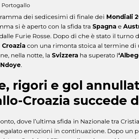
 Portogallo
gramma dei sedicesimi di finale dei
Mondiali 
mma si è aperto con la sfida tra
Spagna
e
Austr
dalle Furie Rosse. Dopo di che è stato il turno 
a
Croazia
con una rimonta stoica al termine di u
ne, nella notte, la
Svizzera
ha superato l
‘Albeg
Ndoye
.
 rigori e gol annullati
llo-Croazia succede d
oronto, dove l’ultima sfida in Nazionale tra Cris
regalato emozioni in continuazione. Dopo un