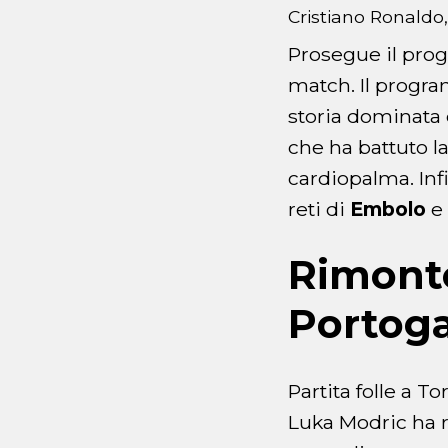
Cristiano Ronaldo,
Prosegue il pro
match. Il progra
storia dominata 
che ha battuto l
cardiopalma. Infi
reti di
Embolo
e
Rimonte,
Portoga
Partita folle a T
Luka Modric ha 