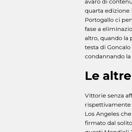
avaro di contenut
quarta edizione in
Portogallo ci pen
fase a eliminazi
altro, quando la
testa di Goncalo
condannando la C
Le altr
Vittorie senza a
rispettivamente s
Los Angeles che p
firmato dal soli
questi Mondiali 2