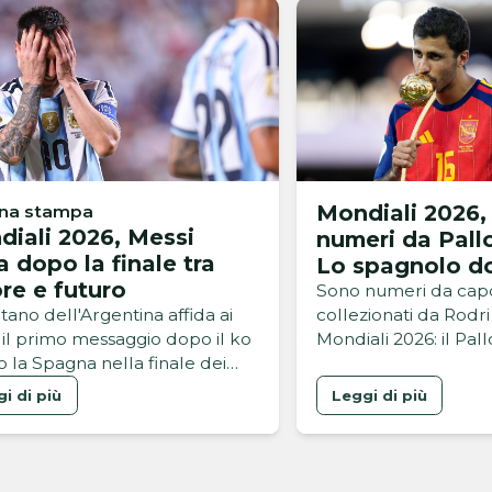
Mondiali 2026, 
una stampa
iali 2026, Messi
numeri da Pall
a dopo la finale tra
Lo spagnolo d
re e futuro
questa Coppa 
Sono numeri da capog
itano dell'Argentina affida ai
collezionati da Rodr
l il primo messaggio dopo il ko
Mondiali 2026: il Pal
o la Spagna nella finale dei
questa edizione del
ali 2026
Mondo è stato lette
i di più
Leggi di più
dominante. Dopo olt
ben 104 partite gioca
infinita di emozioni c
Spagna di Luis De la