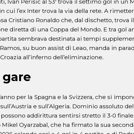
i, Ivan Perisic al 53′ trova il settimo gol in un 
 cui l’ex Inter trova la via della rete. A rimetter
sa Cristiano Ronaldo che, dal dischetto, trova i
one diretta di una Coppa del Mondo. E tra gol a
 partita sembrava destinata ai tempi supplementa
 Ramos, su buon assist di Leao, manda in paradi
roazia all’inferno dell’eliminazione.
e gare
ffanno per la Spagna e la Svizzera, che si impo
ull’Austria e sull’Algeria. Dominio assoluto de
ossono addirittura sentirsi stretto il 3-0 final
to Mikel Oyarzabal, che ha firmato la sua second
026 salendo così a 4 gol in 4 partite, e di Pedr