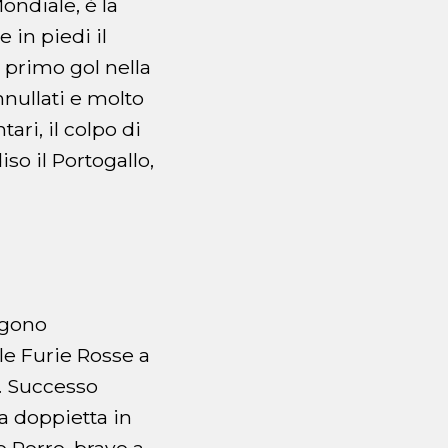
Mondiale, è la
e in piedi il
l primo gol nella
nnullati e molto
ri, il colpo di
so il Portogallo,
ngono
lle Furie Rosse a
e. Successo
a doppietta in
o Porro, bravo a