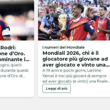
Rodri:
I numeri del Mondiale
Mondiali 2026, chi è il
one d’Oro.
giocatore più giovane ad
ominante in
aver giocato e vinto una
del Mondo
iro, quelli
finale della Coppa del
i durante questi
A 19 anni e pochi giorni, Lamine
lone d’Oro di
Yamal è tra i più giovani di sempre
Mondo?
la Coppa del
ad aver giocato (e vinto) una finale
ralmente
dei Mondiali: ecco il podio. Parla
Leggi di più
re un mese,
spagnolo la Coppa del Mondo:
te e una serie
nella serata del MetLife di New
ontinue, è la
York, è la squadra di De la Fuente a
 Fuente ad
far festa. Argentina battuta, ai