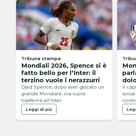
Tribuna stampa
Trib
Mondiali 2026, Spence si è
Mond
fatto bello per l’Inter: il
parl
terzino vuole i nerazzurri
dolo
Djed Spence, dopo aver giocato un
Il cap
grande Mondiale, ora vuole
socia
trasferirsi all'Inter
contr
Mondi
Leggi di più
Legg