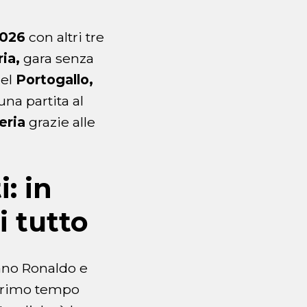
2026
con altri tre
ia,
gara senza
del
Portogallo,
na partita al
eria
grazie alle
: in
i tutto
tiano Ronaldo e
 primo tempo