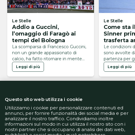
Le Stelle
Le Stelle
Addio a Guccini,
Come sta i
l’omaggio di Faragò ai
Sinner pri
tempi del Bologna
trasferta 
Pareri dis
La scomparsa di Francesco Guccini,
Le condizioni d
non un grande appassionato di
sono avvolte d
calcio, ha fatto ritornare in mente
partenza per gli
l'omaggio di Faragò ai tempi del
Leggi di più
Leggi di più
Bologna
Questo sito web utilizza i cookie
Utilizziamo i cookie per personalizzare contenuti ed
annunci, per fornire funzionalità dei social media e per
analizzare il nostro traffico. Condividiamo inoltre
Informativa Privacy
informazioni sul modo in cui utilizza il nostro sito con i
Informativa Cookie
nostri partner che si occupano di analisi dei dati web,
Tech App
pubblicità e social media, i quali potrebbero