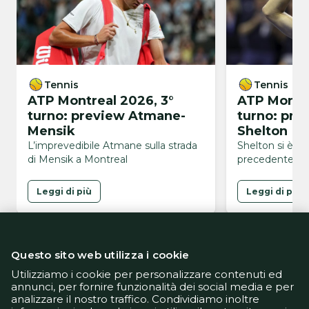
Tennis
Tennis
ATP Montreal 2026, 3°
ATP Montre
turno: preview Atmane-
turno: pre
Mensik
Shelton
L’imprevedibile Atmane sulla strada
Shelton si è ag
di Mensik a Montreal
precedente co
Leggi di più
Leggi di più
Questo sito web utilizza i cookie
Utilizziamo i cookie per personalizzare contenuti ed
annunci, per fornire funzionalità dei social media e per
analizzare il nostro traffico. Condividiamo inoltre
Informativa Privacy