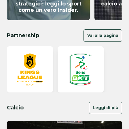
strategici: leggi lo sport
calcio a c
come un vero insider.
B
Partnership
Vai alla pagina
Calcio
Leggi di più