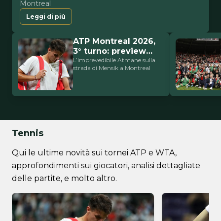
Montreal
Leggi di più
ATP Montreal 2026,
3° turno: preview
Atmane-Mensik
L’imprevedibile Atmane sulla
strada di Mensik a Montreal
Tennis
Qui le ultime novità sui tornei ATP e WTA,
approfondimenti sui giocatori, analisi dettagliate
delle partite, e molto altro.