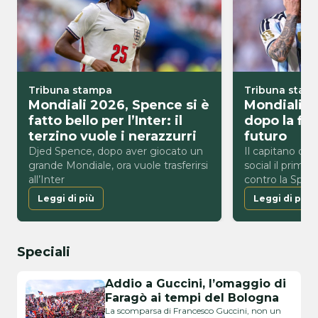
Tribuna stampa
Tribuna stam
Mondiali 2026, Spence si è
Mondiali 2
fatto bello per l’Inter: il
dopo la fin
terzino vuole i nerazzurri
futuro
Djed Spence, dopo aver giocato un
Il capitano dell
grande Mondiale, ora vuole trasferirsi
social il primo
all’Inter
contro la Spagn
Mondiali 2026
Leggi di più
Leggi di più
Speciali
Addio a Guccini, l’omaggio di
Faragò ai tempi del Bologna
La scomparsa di Francesco Guccini, non un