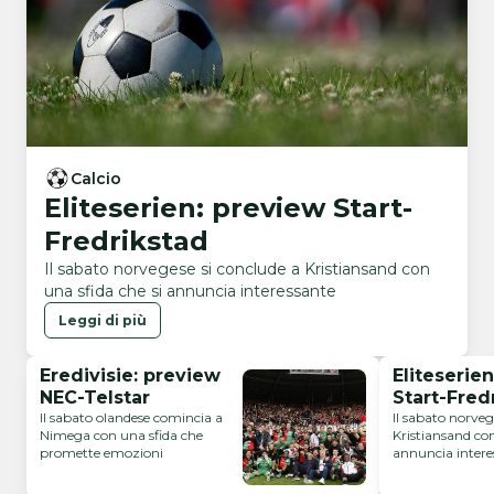
Calcio
Eliteserien: preview Start-
Fredrikstad
Il sabato norvegese si conclude a Kristiansand con
una sfida che si annuncia interessante
Leggi di più
Eredivisie: preview
Eliteserie
NEC-Telstar
Start-Fred
Il sabato olandese comincia a
Il sabato norveg
Nimega con una sfida che
Kristiansand con
promette emozioni
annuncia intere